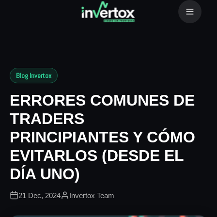
Buy
Blog Invertox
---
0.00%
ERRORES COMUNES DE
Comparar
TRADERS
PRINCIPIANTES Y CÓMO
TRADING
EVITARLOS (DESDE EL
Social Trading
DÍA UNO)
Programa de IB's
21 Dec, 2024
Invertox Team
EDUCACIÓN