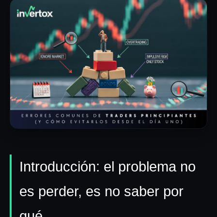
Invertox Academy
NOSOTROS
Conócenos
Reseñas
RECURSOS
Contacto
Introducción: el problema no
Términos y Condiciones
Aviso de Privacidad
es perder, es no saber por
qué