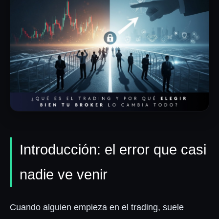
Invertox Academy
NOSOTROS
Conócenos
Reseñas
RECURSOS
Introducción: el error que casi
Contacto
Términos y Condiciones
nadie ve venir
Aviso de Privacidad
Cuando alguien empieza en el trading, suele