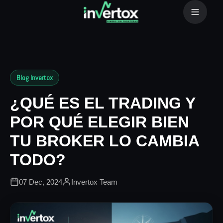
Sell
Blog Invertox
---
0.00%
¿QUÉ ES EL TRADING Y
Comparar
POR QUÉ ELEGIR BIEN
TU BROKER LO CAMBIA
TRADING
TODO?
Social Trading
Programa de IB's
07 Dec, 2024
Invertox Team
EDUCACIÓN