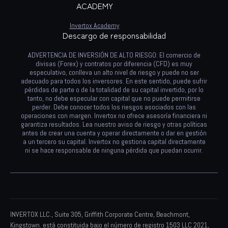
ACADEMY
Invertox Academy
Descargo de responsabilidad
ADVERTENCIA DE INVERSIÓN DE ALTO RIESGO: El comercio de
divisas (Forex) y contratos por diferencia (CFD) es muy
especulativo, conlleva un alto nivel de riesgo y puede no ser
adecuado para todos los inversores. En este sentido, puede sufrir
pérdidas de parte o de la totalidad de su capital invertido, por lo
tanto, no debe especular con capital que no puede permitirse
perder. Debe conocer todos los riesgos asociados con las
operaciones con margen. Invertox no ofrece asesoría financiera ni
garantiza resultados. Lea nuestro aviso de riesgo y otras políticas
antes de crear una cuenta y operar directamente o dar en gestión
a un tercero su capital. Invertox no gestiona capital directamente
ni se hace responsable de ninguna pérdida que puedan ocurrir.
INVERTOX LLC., Suite 305, Griffith Corporate Centre, Beachmont,
Kingstown. está constituida bajo el número de registro 1503 LLC 2021,